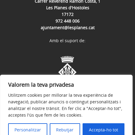
Carrer Reverend Ramon Costa, 1
Les Planes d'Hostoles
17172
972 448 006
ajuntament@lesplanes.cat
Amb el suport de:
Valorem la teva privadesa
Utilitzem cookies per millorar la teva experiència de
navegació, publicar anuncis o contingut personalitzats i
analitzar el nostre trànsit. En fer clic a "Acceptar-ho tot",
acceptes l'ús que fem de les cookies.
Avís legal
Política de privacitat
Accessibilitat
© 2026
Web oficial de l'Ajuntament de Les Planes d'Hostoles
Personalitzar
Rebutjar
Accepta-ho tot