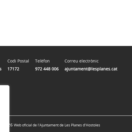
Codi Postal
Telèfon
Correu electrònic
s
17172
972 448 006
ajuntament@lesplanes.cat
© 2026
Web oficial de l'Ajuntament de Les Planes d'Hostoles