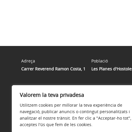
Adreça
Població
Carrer Reverend Ramon Costa, 1
Les Planes d'Hostole
Valorem la teva privadesa
Utilitzem cookies per millorar la teva experiència de
navegació, publicar anuncis o contingut personalitzats i
analitzar el nostre trànsit. En fer clic a "Acceptar-ho tot",
acceptes l'ús que fem de les cookies.
Avís legal
Política de privacitat
Accessibilitat