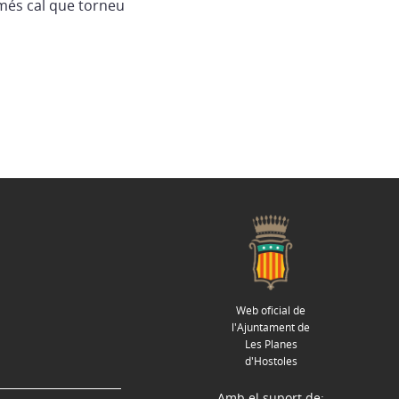
més cal que torneu
Web oficial de
l'Ajuntament de
Les Planes
d'Hostoles
Amb el suport de: