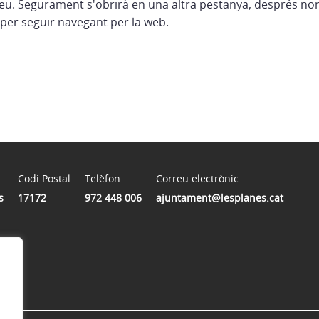
eu. Segurament s'obrirà en una altra pestanya, després no
per seguir navegant per la web.
Codi Postal
Telèfon
Correu electrònic
s
17172
972 448 006
ajuntament@lesplanes.cat