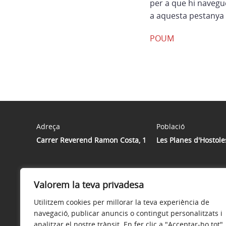
per a que hi navegu
a aquesta pestanya 
POUM
Adreça
Població
Carrer Reverend Ramon Costa, 1
Les Planes d'Hostole
Valorem la teva privadesa
Utilitzem cookies per millorar la teva experiència de
navegació, publicar anuncis o contingut personalitzats i
analitzar el nostre trànsit. En fer clic a "Acceptar-ho tot",