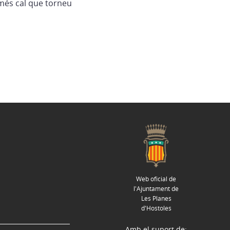
més cal que torneu
Web oficial de
l'Ajuntament de
Les Planes
d'Hostoles
Amb el suport de: