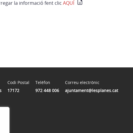
egar la informació fent clic
AQUÍ
Codi Postal
Telèfon
Correu electrònic
s
17172
972 448 006
ajuntament@lesplanes.cat