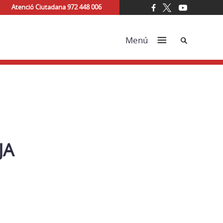
Atenció Ciutadana 972 448 006
Cerca
Menú
JA