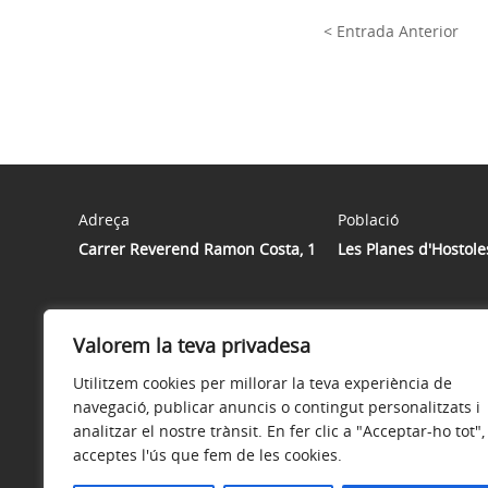
< Entrada Anterior
Adreça
Població
Carrer Reverend Ramon Costa, 1
Les Planes d'Hostole
Valorem la teva privadesa
Utilitzem cookies per millorar la teva experiència de
navegació, publicar anuncis o contingut personalitzats i
analitzar el nostre trànsit. En fer clic a "Acceptar-ho tot",
acceptes l'ús que fem de les cookies.
Avís legal
Política de privacitat
Accessibilitat