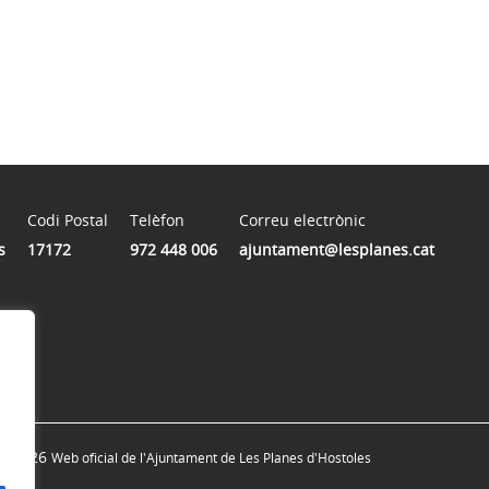
Codi Postal
Telèfon
Correu electrònic
s
17172
972 448 006
ajuntament@lesplanes.cat
© 2026
Web oficial de l'Ajuntament de Les Planes d'Hostoles